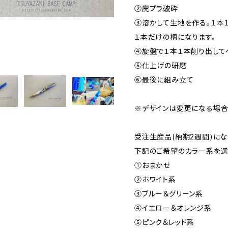
②廃プラ破砕
③溶かして生地を作る。１本
１本だけの柄になります。
④旋盤で１本１本削り出して
⑤仕上げの研磨
⑥最後に組み立て
※デザインは変更になる場合
受注生産品(納期2週間)にな
下記のご希望のカラー系を選
①おまかせ
②ホワイト系
③ブルー＆グリーン系
④イエロー＆オレンジ系
⑤ピンク＆レッド系