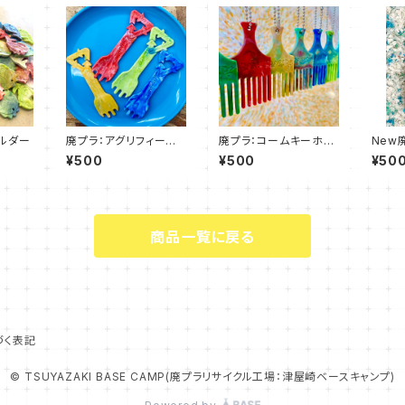
ルダー
廃プラ：アグリフィール
廃プラ：コームキーホル
New
ズオリジナルSpork
ダー(夜露死苦)
へ折り
¥500
¥500
¥50
(One
an Lif
商品一覧に戻る
づく表記
© TSUYAZAKI BASE CAMP(廃プラリサイクル工場：津屋崎ベースキャンプ)