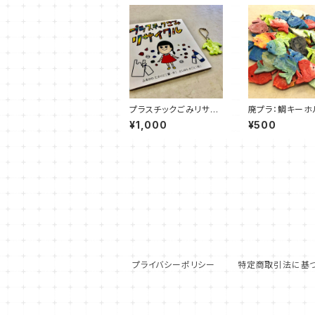
プラスチックごみリサイ
廃プラ：鯛キーホ
クル本&亀キーホルダー
¥1,000
¥500
セット
プライバシーポリシー
特定商取引法に基