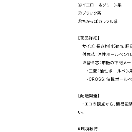
⑥イエロー＆グリーン系
⑦ブラック系
⑧ちかっぱカラフル系
【商品詳細】
サイズ：長さ約145mm、胴
付属芯：油性ボールペン1.0
※替え芯：市販の下記メー
・三菱：油性ボールペン用替
・CROSS：油性ボールペ
【配送関連】
・エコの観点から、簡易包装
い。
#環境教育