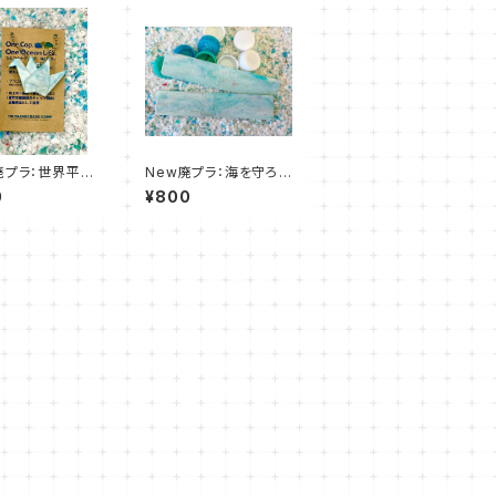
廃プラ：世界平和
New廃プラ：海を守ろう
鶴キーホルダー
定規(One Cap. One
0
¥800
 Cap. One Oce
Ocean Life.)
e.)