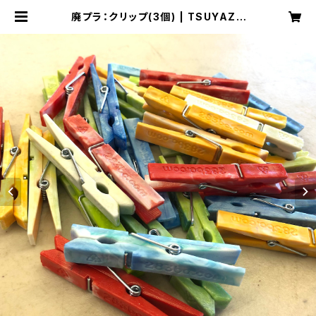
廃プラ：クリップ(3個) | TSUYAZA
KI BASE CAMP(廃プラリサイクル
工場：津屋崎ベースキャンプ)