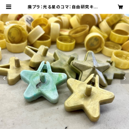
廃プラ：光る星のコマ：自由研究キット
| TSUYAZAKI BASE CAMP(廃プ
ラリサイクル工場：津屋崎ベースキャ
ンプ)