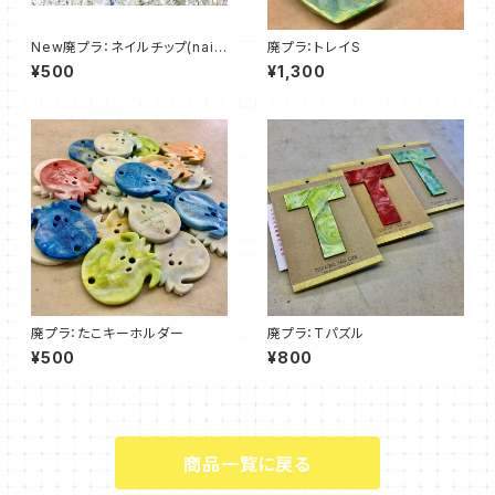
New廃プラ：ネイルチップ(nail
廃プラ：トレイS
chip)10枚入
¥500
¥1,300
廃プラ：たこキーホルダー
廃プラ：Tパズル
¥500
¥800
商品一覧に戻る