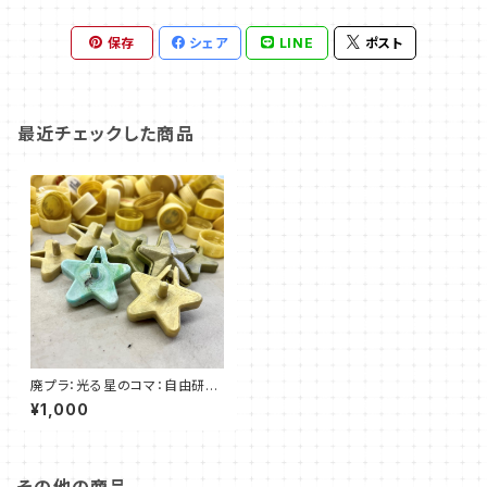
保存
シェア
LINE
ポスト
最近チェックした商品
廃プラ：光る星のコマ：自由研究
キット
¥1,000