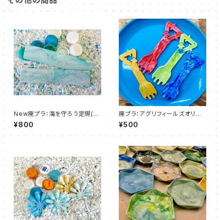
その他の商品
New廃プラ：海を守ろう定規(O
廃プラ：アグリフィールズオリジ
ne Cap. One Ocean Life.)
ナルSpork
¥800
¥500