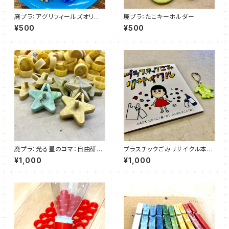
廃プラ：アグリフィールズオリジ
廃プラ：たこキーホルダー
ナルSpork
¥500
¥500
廃プラ：光る星のコマ：自由研究
プラスチックごみリサイクル本&
キット
亀キーホルダーセット
¥1,000
¥1,000