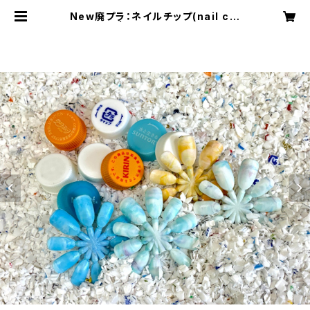
New廃プラ：ネイルチップ(nail chi
p)10枚入 | TSUYAZAKI BASE C
AMP(廃プラリサイクル工場：津屋崎
ベースキャンプ)